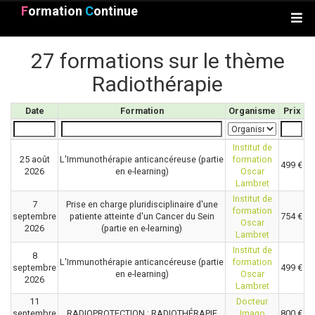
F
ormation
C
ontinue
27 formations sur le thème
Radiothérapie
Date
Formation
Organisme
Prix
Institut de
25 août
L'Immunothérapie anticancéreuse (partie
formation
499 €
2026
en e-learning)
Oscar
Lambret
Institut de
7
Prise en charge pluridisciplinaire d'une
formation
septembre
patiente atteinte d'un Cancer du Sein
754 €
Oscar
2026
(partie en e-learning)
Lambret
Institut de
8
L'Immunothérapie anticancéreuse (partie
formation
septembre
499 €
en e-learning)
Oscar
2026
Lambret
11
Docteur
septembre
RADIOPROTECTION : RADIOTHÉRAPIE
Imago
800 €