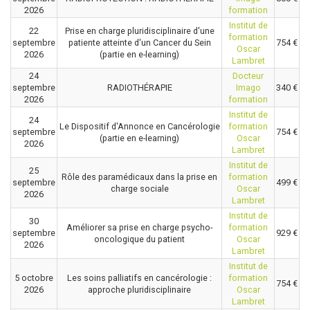
2026
formation
Institut de
22
Prise en charge pluridisciplinaire d'une
formation
septembre
patiente atteinte d'un Cancer du Sein
754 €
Oscar
2026
(partie en e-learning)
Lambret
24
Docteur
septembre
RADIOTHÉRAPIE
Imago
340 €
2026
formation
Institut de
24
Le Dispositif d'Annonce en Cancérologie
formation
septembre
754 €
(partie en e-learning)
Oscar
2026
Lambret
Institut de
25
Rôle des paramédicaux dans la prise en
formation
septembre
499 €
charge sociale
Oscar
2026
Lambret
Institut de
30
Améliorer sa prise en charge psycho-
formation
septembre
929 €
oncologique du patient
Oscar
2026
Lambret
Institut de
5 octobre
Les soins palliatifs en cancérologie :
formation
754 €
2026
approche pluridisciplinaire
Oscar
Lambret