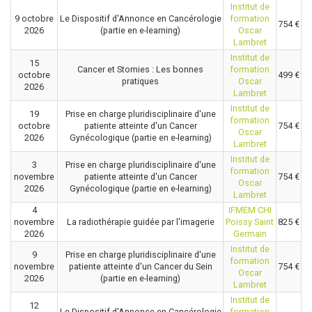
Institut de
9 octobre
Le Dispositif d'Annonce en Cancérologie
formation
754 €
2026
(partie en e-learning)
Oscar
Lambret
Institut de
15
Cancer et Stomies : Les bonnes
formation
octobre
499 €
pratiques
Oscar
2026
Lambret
Institut de
19
Prise en charge pluridisciplinaire d'une
formation
octobre
patiente atteinte d'un Cancer
754 €
Oscar
2026
Gynécologique (partie en e-learning)
Lambret
Institut de
3
Prise en charge pluridisciplinaire d'une
formation
novembre
patiente atteinte d'un Cancer
754 €
Oscar
2026
Gynécologique (partie en e-learning)
Lambret
4
IFMEM CHI
novembre
La radiothérapie guidée par l'imagerie
Poissy Saint
825 €
2026
Germain
Institut de
9
Prise en charge pluridisciplinaire d'une
formation
novembre
patiente atteinte d'un Cancer du Sein
754 €
Oscar
2026
(partie en e-learning)
Lambret
Institut de
12
Le Dispositif d'Annonce en Cancérologie
formation