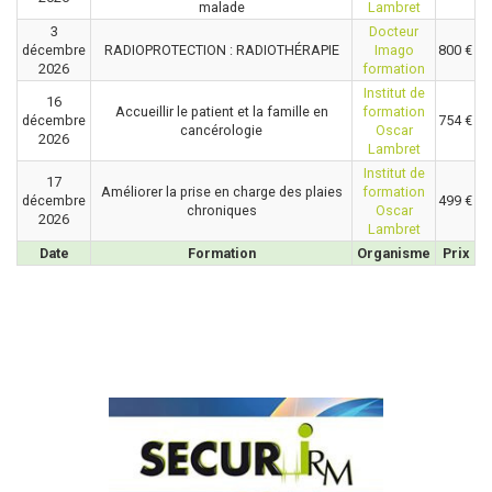
malade
Lambret
3
Docteur
décembre
RADIOPROTECTION : RADIOTHÉRAPIE
Imago
800 €
2026
formation
Institut de
16
Accueillir le patient et la famille en
formation
décembre
754 €
cancérologie
Oscar
2026
Lambret
Institut de
17
Améliorer la prise en charge des plaies
formation
décembre
499 €
chroniques
Oscar
2026
Lambret
Date
Formation
Organisme
Prix