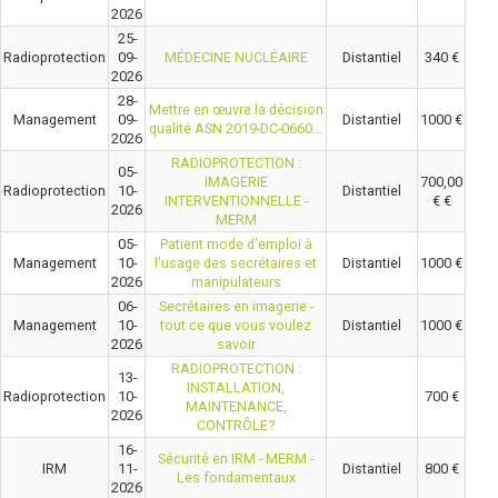
2026
25-
Radioprotection
09-
MÉDECINE NUCLÉAIRE
Distantiel
340 €
2026
28-
Mettre en œuvre la décision
Management
09-
Distantiel
1000 €
qualité ASN 2019-DC-0660...
2026
RADIOPROTECTION :
05-
IMAGERIE
700,00
Radioprotection
10-
Distantiel
INTERVENTIONNELLE -
€ €
2026
MERM
05-
Patient mode d'emploi à
Management
10-
l'usage des secrétaires et
Distantiel
1000 €
2026
manipulateurs
06-
Secrétaires en imagerie -
Management
10-
tout ce que vous voulez
Distantiel
1000 €
2026
savoir
RADIOPROTECTION :
13-
INSTALLATION,
Radioprotection
10-
700 €
MAINTENANCE,
2026
CONTRÔLE?
16-
Sécurité en IRM - MERM -
IRM
11-
Distantiel
800 €
Les fondamentaux
2026