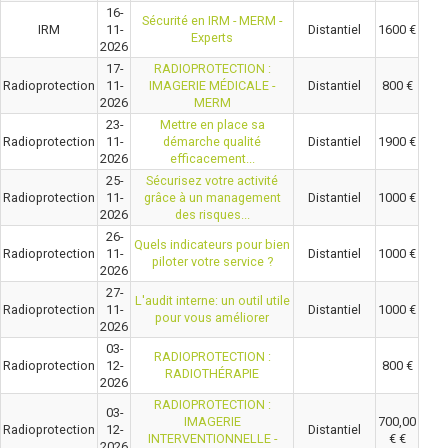
16-
Sécurité en IRM - MERM -
IRM
11-
Distantiel
1600 €
Experts
2026
17-
RADIOPROTECTION :
Radioprotection
11-
IMAGERIE MÉDICALE -
Distantiel
800 €
2026
MERM
23-
Mettre en place sa
Radioprotection
11-
démarche qualité
Distantiel
1900 €
2026
efficacement...
25-
Sécurisez votre activité
Radioprotection
11-
grâce à un management
Distantiel
1000 €
2026
des risques...
26-
Quels indicateurs pour bien
Radioprotection
11-
Distantiel
1000 €
piloter votre service ?
2026
27-
L'audit interne: un outil utile
Radioprotection
11-
Distantiel
1000 €
pour vous améliorer
2026
03-
RADIOPROTECTION :
Radioprotection
12-
800 €
RADIOTHÉRAPIE
2026
RADIOPROTECTION :
03-
IMAGERIE
700,00
Radioprotection
12-
Distantiel
INTERVENTIONNELLE -
€ €
2026