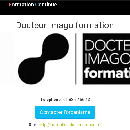
F
ormation
C
ontinue
Docteur Imago formation
Téléphone
: 01 83 62 56 43
Contacter l'organisme
Site
:
http://formation.docteurimago.fr/