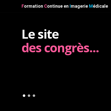
F
ormation
C
ontinue
en
I
magerie
M
édicale
Le site
des congrès...