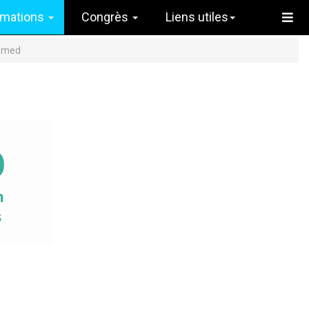
rmations
Congrès
Liens utiles
omed