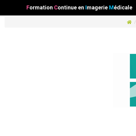
F
ormation
C
ontinue
en
I
magerie
M
édicale