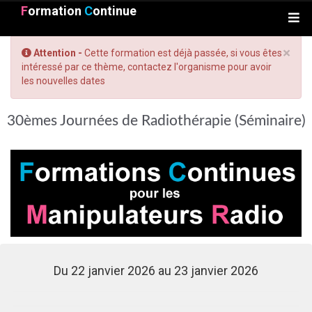
F
ormation
C
ontinue
×
Attention -
Cette formation est déjà passée, si vous êtes
intéressé par ce thème, contactez l'organisme pour avoir
les nouvelles dates
30èmes Journées de Radiothérapie (Séminaire)
Du 22 janvier 2026 au 23 janvier 2026